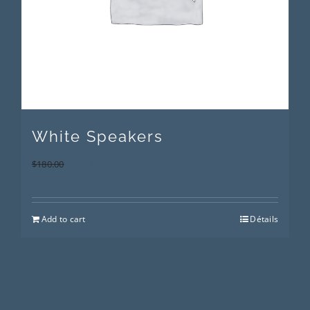
White Speakers
$
120.00
$
180.00
Add to cart
Détails