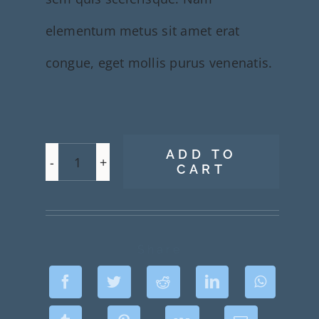
elementum metus sit amet erat
congue, eget mollis purus venenatis.
ADD TO
CART
Rose
Gold
Straps
Share
quantity