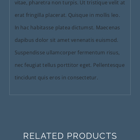
vitae, pharetra non turpis. Ut tristique velit at
erat fringilla placerat. Quisque in mollis leo.
In hac habitasse platea dictumst. Maecenas
dapibus dolor sit amet venenatis euismod.
Suspendisse ullamcorper fermentum risus,
nec feugiat tellus porttitor eget. Pellentesque
tincidunt quis eros in consectetur.
RELATED PRODUCTS